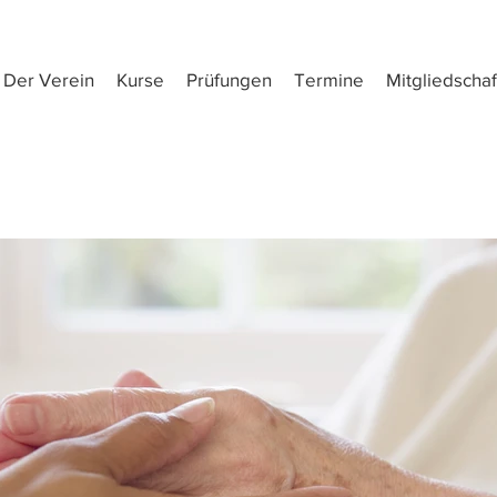
Der Verein
Kurse
Prüfungen
Termine
Mitgliedschaf
Seitentitel
ies ist ein Textabschnitt. Klicke auf „Text bearbeiten” od
ppelklicke auf das Textfeld, um Inhalte zu bearbeiten. F
mationen hinzu, die du mit deinen Besuchern teilen möc