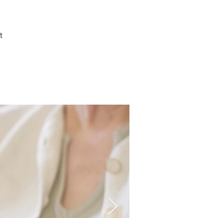
t
er
üge
htest.