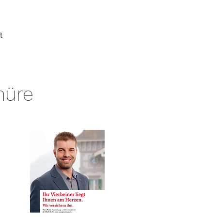
t
hüre